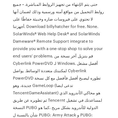
حتى يتم الإنتهاء من تجهيز الروابط المباشرة. • جميع
روابط التحميل من مواقع آمنه ورسمية وذلك لضمان أنها
لا تحتوي على فيروسات ضاره وخبيثة حفاظًا على
أجهزتنا. Download billyhatcher for free. None.
SolarWinds® Web Help Desk® and SolarWinds
Dameware® Remote Support integrate to
provide you with a one-stop shop to solve your
end users’ problems. قم بتنزيل آخر نسخة من
Cyberlink PowerDVD لـ Windows. أفضل مشغل
لمكتبتك متعددة الوسائط. يواصل Cyberlink
PowerDVD تطوره ليصبح أفضل فأفضل مع كل نسخة
جديدة، وهو GameLoop (تدعى ايضا
TencentGameAssistant) هو محاكي الأندرويد الذي
ثم تطويره عن طريق Tencernt لمساعدتك في تشغيل
النسخة PUBG الدولية للأندرويد بشكل مريح ،كما هو
شأن بالنسبة ل PUBG: Army Attack و PUBG: