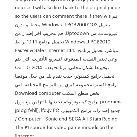
course! I will also link back to the original piece
so the users can comment there if they wis ‫قم
بنتزيل PCB20091103 لـ Windows مجانا، و بدون
فيروسات، من Uptodown. قم بتجريب آخر إصدار من
PCB2010 لـ Windows تحميل برنامج 1.1.1.1 برابط
مباشر. تحميل برنامج 1.1.1.1 Faster & Safer Internet
وعي تعتبر النسخة المدفوعة لتسريع الأنترنت التي يتم
توفيرها بشكل مجاني, برنامج يعد… Oct 10, 2014
تحميل برامج كمبيوتر، حيث نقدم لك من خلال موقعنا
برامج اكسترا مجموعة كبري من البرامج المختلفة التي
تخص سطح المكتب Download computer
programs برامج كمبيوتر ويتم تحدثيها بالتزامن مع نزول
جميع إصدارات برامج الكمبيوتر، jpldg fvhl[ ;lfd,jv PC
/ Computer - Sonic and SEGA All-Stars Racing -
The #1 source for video game models on the
internet!