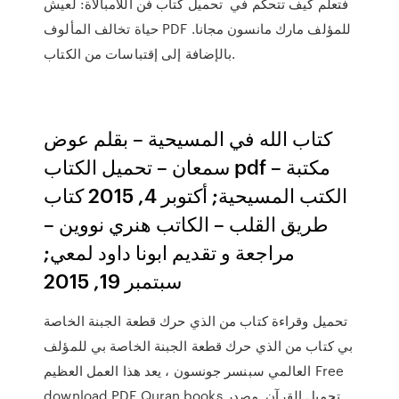
فتعلم كيف تتحكم في تحميل كتاب فن اللامبالاة: لعيش
حياة تخالف المألوف PDF للمؤلف مارك مانسون مجانا.
بالإضافة إلى إقتباسات من الكتاب.
كتاب الله في المسيحية – بقلم عوض
سمعان – تحميل الكتاب pdf – مكتبة
الكتب المسيحية; أكتوبر 4, 2015 كتاب
طريق القلب – الكاتب هنري نووين –
مراجعة و تقديم ابونا داود لمعي;
سبتمبر 19, 2015
تحميل وقراءة كتاب من الذي حرك قطعة الجبنة الخاصة
بي كتاب من الذي حرك قطعة الجبنة الخاصة بي للمؤلف
العالمي سبنسر جونسون ، يعد هذا العمل العظيم Free
download PDF Quran books تحميل القرآن. مصدر