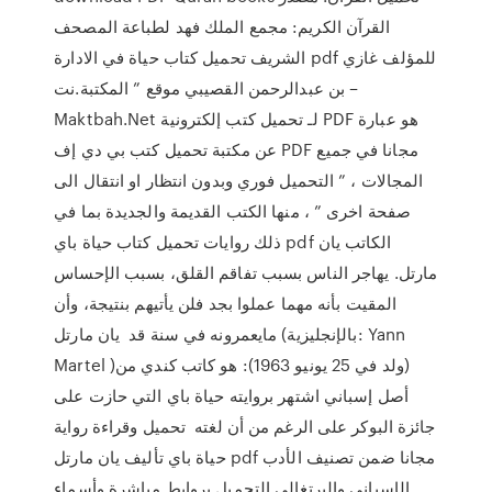
القرآن الكريم: مجمع الملك فهد لطباعة المصحف
الشريف تحميل كتاب حياة في الادارة pdf للمؤلف غازي
بن عبدالرحمن القصيبي موقع ” المكتبة.نت –
Maktbah.Net لـ تحميل كتب إلكترونية PDF هو عبارة
عن مكتبة تحميل كتب بي دي إف PDF مجانا في جميع
المجالات ، ” التحميل فوري وبدون انتظار او انتقال الى
صفحة اخرى ” ، منها الكتب القديمة والجديدة بما في
ذلك روايات تحميل كتاب حياة باي pdf الكاتب يان
مارتل. يهاجر الناس بسبب تفاقم القلق، بسبب الإحساس
المقيت بأنه مهما عملوا بجد فلن يأتيهم بنتيجة، وأن
مايعمرونه في سنة قد يان مارتل (بالإنجليزية: Yann
Martel )‏ (ولد في 25 يونيو 1963): هو كاتب كندي من
أصل إسباني اشتهر بروايته حياة باي التي حازت على
جائزة البوكر على الرغم من أن لغته تحميل وقراءة رواية
حياة باي تأليف يان مارتل pdf مجانا ضمن تصنيف الأدب
الإسباني والبرتغالي التحميل بروابط مباشرة وأسماء