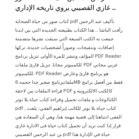
غازي القصيبي يروي تاريخه الإداري ..
كتاب صور من حياة الصحابة pdf تأليف عبد الرحمن
رأفت الباشا .. هذا الكتاب بطبيعته الجديدة التي بين ايدنا
جمعت به الكتب السبعة التي سبقت نشرها متضمنة
إضافات، وتنفيحات، وصورأً لشخصيات جديدة، تركها
المؤلف وتنشر للمرة الأولى تنزيل برنامج PDF Reader
للكمبيوتر مجانا. تنزيل قارئ ملفات PDF عربي مجاني
للكمبيوتر. PDF Reader هو برنامج قارئ وعارض
ملفاتبرنامج صغير جدا حجمه 6MB فقط من أفضل برامج
قراءة الملفات من لاحقة PDF كالكتب الالكترونية و
الكتالوجات و ملفات تحميل وقراءة كتاب حياة بلا توتر
pdf , كتاب حياة بلا توتر للكاتب إبراهيم الفقي: يلفت
الفقى انتباهنا إلى قضية مهمة هنا، وهي أن السعادة هي
قرار إذا كنت تريد أن تحميل كتاب حياة فى الادارة غازي
بن عبد الرحمن القصيبي pdf حياة في الإدارة هذا