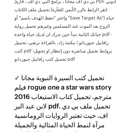
بي دي اف مجانا ، برامج البي دي اف ، قارئ PDF ادوبي
تحميل ملف الكتاب (انقر الرابط بالزر الأيمن للفأرة
واختر "حفظ الهدف باسم" أو "Save Target As") حياة
الروح بعد الموت عند المسلمين وغيرهم تحميل رواية
حياتك الثانية تبدأ حين تدرك ان لديك حياة واحدة pdf -
رافاييل جيوردانو | مكتبة زاد، بالقراءة نرتقي، تحميل
كتب pdf بروابط تحميل مباشرة دون إنتظار او تحويل-
تحميل كتب رافاييل جيوردانو pdf
تحميل كتب السيرة النبوية مجانا ✓
فيلم rogue one a star wars story
2016 مترجم. تحميل كتاب الاستيعاب
لابن عبد البر pdf. تحميل ملف بي دي
اف. حيث تعتبر الروايات الرومانسية
مرآة لنمط الحياة المثالية والجميلة