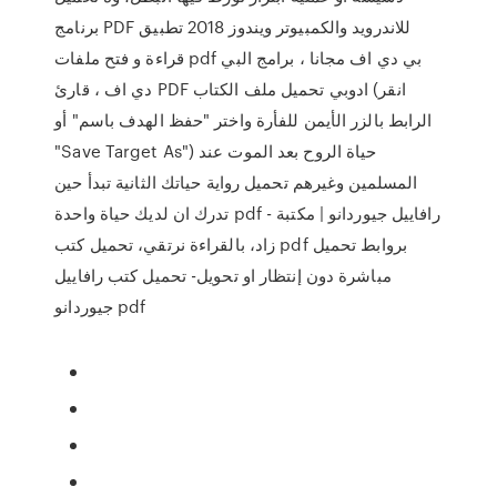
برنامج PDF للاندرويد والكمبيوتر ويندوز 2018 تطبيق
قراءة و فتح ملفات pdf بي دي اف مجانا ، برامج البي
دي اف ، قارئ PDF ادوبي تحميل ملف الكتاب (انقر
الرابط بالزر الأيمن للفأرة واختر "حفظ الهدف باسم" أو
"Save Target As") حياة الروح بعد الموت عند
المسلمين وغيرهم تحميل رواية حياتك الثانية تبدأ حين
تدرك ان لديك حياة واحدة pdf - رافاييل جيوردانو | مكتبة
زاد، بالقراءة نرتقي، تحميل كتب pdf بروابط تحميل
مباشرة دون إنتظار او تحويل- تحميل كتب رافاييل
جيوردانو pdf