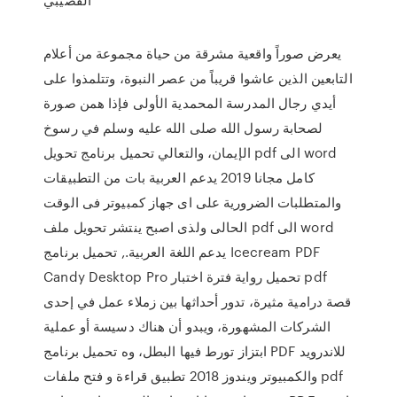
يعرض صوراً واقعية مشرقة من حياة مجموعة من أعلام
التابعين الذين عاشوا قريباً من عصر النبوة، وتتلمذوا على
أيدي رجال المدرسة المحمدية الأولى فإذا همن صورة
لصحابة رسول الله صلى الله عليه وسلم في رسوخ
الإيمان، والتعالي تحميل برنامج تحويل pdf الى word
كامل مجانا 2019 يدعم العربية بات من التطبيقات
والمتطلبات الضرورية على اى جهاز كمبيوتر فى الوقت
الحالى ولذى اصبح ينتشر تحويل ملف pdf الى word
يدعم اللغة العربية., تحميل برنامج Icecream PDF
Candy Desktop Pro تحميل رواية فترة اختبار pdf
قصة درامية مثيرة، تدور أحداثها بين زملاء عمل في إحدى
الشركات المشهورة، ويبدو أن هناك دسيسة أو عملية
ابتزاز تورط فيها البطل، وه تحميل برنامج PDF للاندرويد
والكمبيوتر ويندوز 2018 تطبيق قراءة و فتح ملفات pdf