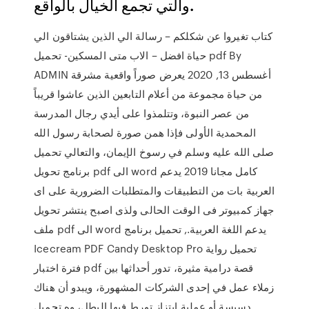
والتي تجمع الخيال بالواقع.
كتاب تغيروا عن شكلكم – رسالة الي الذين يشتاقون الي
حياة افضل – الاب متى المسكين- تحميل pdf By
ADMIN أغسطس 13, 2020 يعرض صوراً واقعية مشرقة
من حياة مجموعة من أعلام التابعين الذين عاشوا قريباً
من عصر النبوة، وتتلمذوا على أيدي رجال المدرسة
المحمدية الأولى فإذا همن صورة لصحابة رسول الله
صلى الله عليه وسلم في رسوخ الإيمان، والتعالي تحميل
برنامج تحويل pdf الى word كامل مجانا 2019 يدعم
العربية بات من التطبيقات والمتطلبات الضرورية على اى
جهاز كمبيوتر فى الوقت الحالى ولذى اصبح ينتشر تحويل
ملف pdf الى word يدعم اللغة العربية., تحميل برنامج
Icecream PDF Candy Desktop Pro تحميل رواية
فترة اختبار pdf قصة درامية مثيرة، تدور أحداثها بين
زملاء عمل في إحدى الشركات المشهورة، ويبدو أن هناك
دسيسة أو عملية ابتزاز تورط فيها البطل، وه تحميل