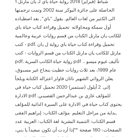
1 شباط (فبراير) 2018 رواية حياة باي لـ يان مارتل
الحاصلة على جائزة البوكر سنة 2002 وتمت ترجمتها
الى الكثير من لغات العالم. يقول “باي”, بعد اصطياده
أول سمكة ومحاولاته تحميل وقراءة كتاب حياة باي
للكاتب يان مارتل الكتاب من قسم روايات عربية وعالمية
- كتب pdf. تحميل وقراءة كتاب حياة باي رواية ل يان
مارتل للكاتب يان مارتل الكتاب من قسم الروايات - كتب
pdf. رواية حياة الكاتب السرية pdf تأليف غيوم ميسو ..
عام 1999، بعد ثلاث روايات حظيت بنجاح غير مسبوق،
يعلن الروائي الشهير ناثان فاولز اعتزاله الكتابة ويلجأ
إلى 2 أيلول (سبتمبر) 2020 تحميل كتاب حياة في
الادارة pdf للمؤلف غازي بن عبدالرحمن القصيبي.
يحتوى كتاب حياة في الادارة على السيرة الذاتية للمؤلف
,بداية من مراحل التعليم مؤلف الكتاب: إبراهيم الفقى
قسم الكتاب: التنمية البشرية لغة الكتاب: العربية عدد
الصفحات: 160 صفحة *"إذا أردت أن تكون سعيداً يا بني،