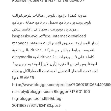
Rockwell/Conexant HSF for Windows XP
مدونة كيف | برامج , بلوجر, اضافات بلوجر,قوالب
بلوجر,ويندوز ، برنامج تحميل ، برنامج حماية ، برنامج
مونتاج ، يوتورنت ، سماداف ، كاسبرسكي ،
kaspersky،avg ،office، internet download
manager،SMADAV ،ازرار المشاركة، صندوق الاشتراك
بالبريد لعبة driver 1 القديمه .. برابط مباشر من شركة
d.trymedia لعبة driver 2 :: كاملة علي 8 سيرفرات
لعبة تلبيس لميس المثيرة [أون لاين] لعبة توم و جيري 2
لعبة تحت الحصار للتحميل لعبة تحت الحصارالكل بيبحث
عنها !!! AMER
http://www.blogger.com/profile/070607181068449389
noreply@blogger.com Blogger 817 601 100
tag:blogger.com,1999:blog-
2011963779247624183.post-