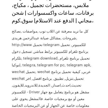
ملابس، مستحضرات تجميل ، مكياج،
برفانات، ساعات واكسسوارات | شحن
مجاني | الدفع عند الاستلام| سوق.كوم،
كل ما تريد معرفتة عن اللاب توب ,مواصفات ,نصائح
,شروحات ,مشاكل صيانة عبدالرحمن هريدى
http://www تحميل telegram للكمبيوتر, تحميل
برنامج تلغرام للكمبيوتر برابط مباشر, تسجيل دخول
تلكرام, telegram download, تحميل برنامج تلغرام
لنوكيا, telegra, telegram for pc, telegram apk,
wechat تحميل, wechat عربي, كيفية تحميل برنامج
wechat تحميل,تنزيل, تطبيق, برنامج افضل, اخر
تحديث,احدث,اصدار, الجديدة,للاندرويد,للايفون,
للكمبيوتر - Driver مشغل هو برنامج يتعامل مع جهاز
معين أو مع برمجيات خاصة. فالمشغل يحوي على
معلومات خاصة عن الجهاز أو عن البرمجيات الخاصة