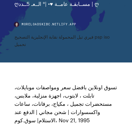
ღمســابقـة عامــة ♥• |° الــعـ 5ــدد | ღ
MORELOADSKIBC.NETLIFY.APP
فيري تيل المحمولة نقابة الإنجليزية التصحيح psp iso
تحميل
تسوق اونلاين بافضل سعر ومواصفات موبايلات،
تابلت ، لابتوب، اجهزة منزلية، ملابس،
مستحضرات تجميل ، مكياج، برفانات، ساعات
واكسسوارات | شحن مجاني | الدفع عند
الاستلام| سوق.كوم، Nov 21, 1995