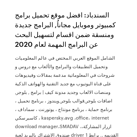
السندباد: افضل موقع تحميل برامج
كمبيوتر وموبايل مجاناُ, البرامج جديدة
ومنسقة ضمن اقسام لتسهيل البحث
عن البرامج المهمة لعام 2020
الشامل الموقع العربي المختص في عالم المعلوميات
وتحميل التطبيقات والبرامج والألعاب مع دروس و
شروحات في المعلوماتية مدعمة بمقالات وفيديوهات
على قناة اليوتيوب مع جديد التقنية والهواتف الذكية
ومنصات الالعاب وجديد مدونة كيف | برامج , بلوجر,
اضافات بلوجر,قوالب بلوجر,ويندوز ، برنامج تحميل ،
برنامج حماية ، برنامج مونتاج ، يوتورنت ، سماداف ،
كاسبرسكي ، kaspersky،avg ،office، internet
download manager،SMADAV ،ازرار المشاركة،
صندوق الاشتراك بالبريد لعبة driver 1 القديمه .. برابط