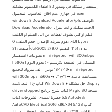
إستفسار مشكلة في ويندوز 8.1 اطفاء الكمبيوتر مشكلة
في جهازي عدم اقلاع الحاسوب المحمول acer
windows 8 Download Accelerator7pls الوصف:
Download Accelerator الجديد يمكنك و انت بتنزل
فيلم او كلي تشوف لقطات من الى الفيلم او الكليب
الذى تقوم بتنزيله الإصدار: حجم الملف: 0 bytes
أًضيفت: 31-Jul-2005 عداد: 1151 التقييم: 9.0 (2
تصويتات) استفسار mini répeteur wifi 300mbps
h560n المشكل في الصفحة تكريــــم • ( نجوم اليوم )
•16-17-18 نونبر || الف مبروك للجميع mini répeteur
wifi 300mbps h560n •♥[.* ღمســابقـة عامــة ♥• |°
الــعـ 5ــدد | ღ كتاب W!nDows 8 ♦ حل مشكلة Display
driver stopped كتاب شرح برنامج MagicISO نسخة
5.5 حصريا لمنتدى الشروحات كتاب Autodesk
AutoCAD Electrical 2016 x86/x64 5.1GB كتاب
عرض للـ Avast Internet Security 2016 لـــ 6 اشهر