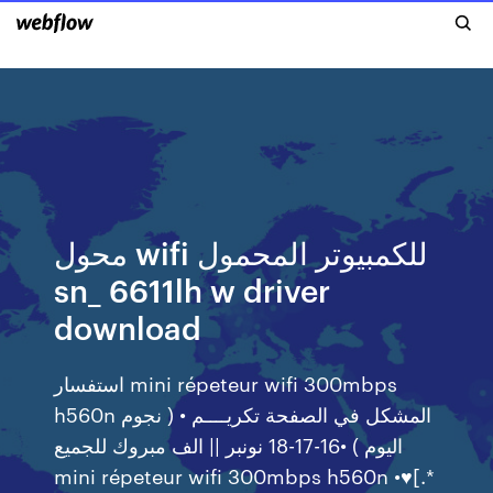
محول wifi للكمبيوتر المحمول
sn_ 6611lh w driver
download
استفسار mini répeteur wifi 300mbps
h560n المشكل في الصفحة تكريــــم • ( نجوم
اليوم ) •16-17-18 نونبر || الف مبروك للجميع
mini répeteur wifi 300mbps h560n •♥[.*